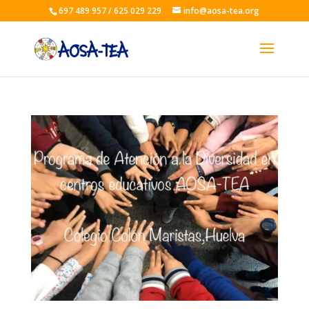
697 489 957 / 625 029 229
info@aosa-tea.org