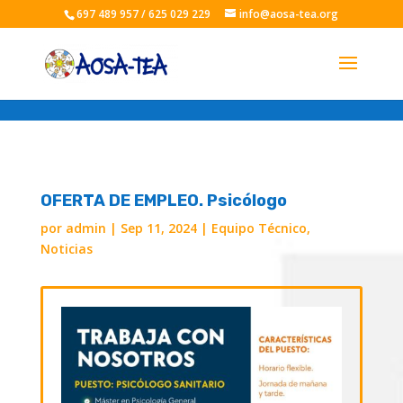
697 489 957 / 625 029 229
info@aosa-tea.org
OFERTA DE EMPLEO. Psicólogo
por
admin
|
Sep 11, 2024
|
Equipo Técnico
,
Noticias