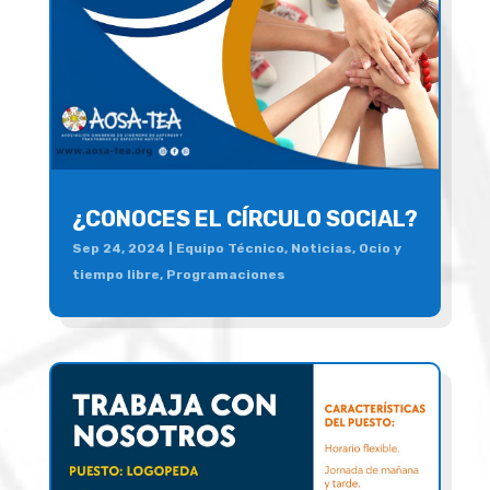
¿CONOCES EL CÍRCULO SOCIAL?
Sep 24, 2024
|
Equipo Técnico
,
Noticias
,
Ocio y
tiempo libre
,
Programaciones