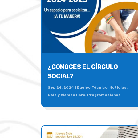
¿CONOCES EL CÍRCULO
SOCIAL?
Sep 24, 2024
|
Equipo Técnico
,
Noticias
,
Ocio y tiempo libre
,
Programaciones