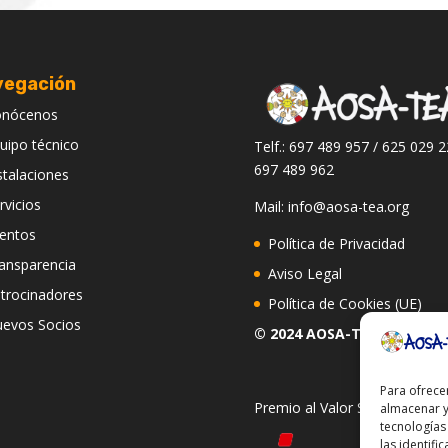
vegación
onócenos
uipo técnico
Telf.: 697 489 957 / 625 029 2
697 489 962
stalaciones
rvicios
Mail: info@aosa-tea.org
entos
Política de Privacidad
ansparencia
Aviso Legal
trocinadores
Política de Cookies (UE)
evos Socios
© 2024 AOSA-TEA
Para ofrece
Premio al Valor Social 2020
almacenar y
tecnologías
las identifi