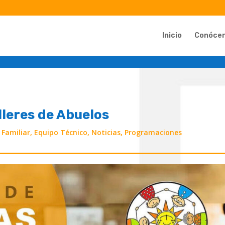
Inicio
Conóce
lleres de Abuelos
Familiar
,
Equipo Técnico
,
Noticias
,
Programaciones