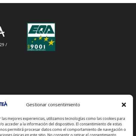
29 /
Gestionar consentimiento
r las mejores experiencias, utilizamos tecnologías como las cookies para
/o acceder a la información del dispositivo. El consentimiento de estas
 nos permitirá procesar datos como el comportamiento de navegación o
caciones únicas en este sitio. No consentir o retirar el consentimiento,