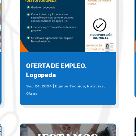
OFERTA DE EMPLEO.
Logopeda
Sep 24, 2024
|
Equipo Técnico
,
Noticias
,
Otras