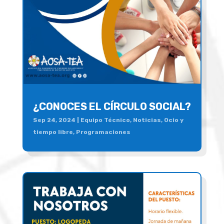
¿CONOCES EL CÍRCULO SOCIAL?
Sep 24, 2024
|
Equipo Técnico
,
Noticias
,
Ocio y
tiempo libre
,
Programaciones