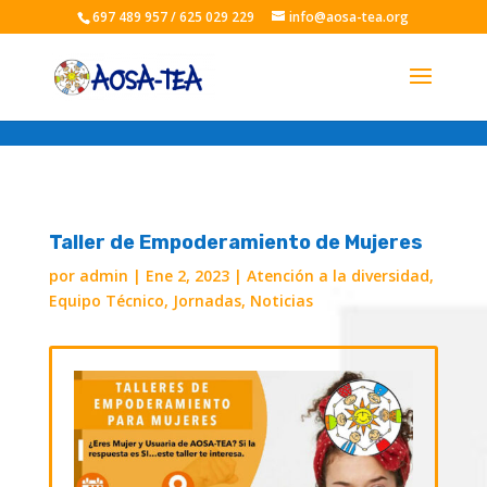
697 489 957 / 625 029 229
info@aosa-tea.org
Taller de Empoderamiento de Mujeres
por
admin
|
Ene 2, 2023
|
Atención a la diversidad
,
Equipo Técnico
,
Jornadas
,
Noticias