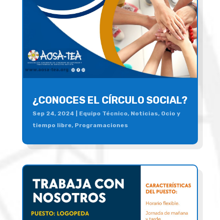
¿CONOCES EL CÍRCULO SOCIAL?
Sep 24, 2024
|
Equipo Técnico
,
Noticias
,
Ocio y
tiempo libre
,
Programaciones