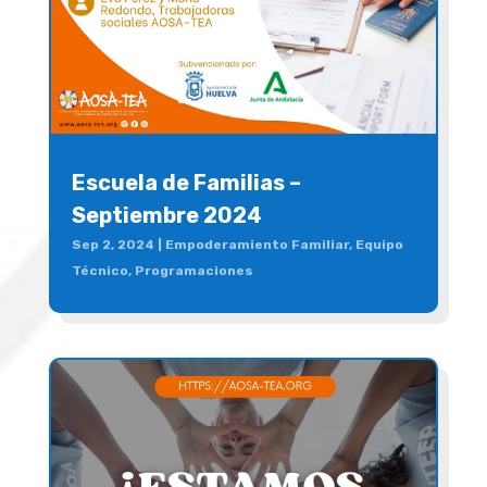
Escuela de Familias –
Septiembre 2024
Sep 2, 2024
|
Empoderamiento Familiar
,
Equipo
Técnico
,
Programaciones