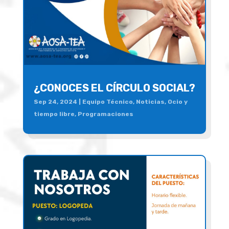
¿CONOCES EL CÍRCULO SOCIAL?
Sep 24, 2024
|
Equipo Técnico
,
Noticias
,
Ocio y
tiempo libre
,
Programaciones