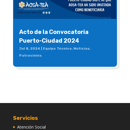
Acto de la Convocatoria
Puerto-Ciudad 2024
Jul 8, 2024
|
Equipo Técnico
,
Noticias
,
Patrocinios
Servicios
Atención Social