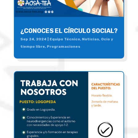
¿CONOCES EL CÍRCULO SOCIAL?
Sep 24, 2024
|
Equipo Técnico
,
Noticias
,
Ocio y
tiempo libre
,
Programaciones