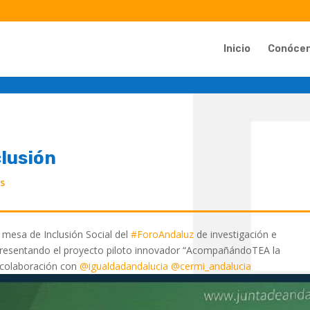
Inicio
Conóce
lusión
as
 mesa de Inclusión Social del
#ForoAndaluz
de investigación e
 presentando el proyecto piloto innovador “AcompañándoTEA la
 colaboración con
@igualdadandalucia
@cermi_andalucia