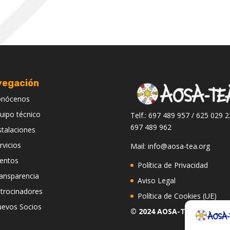
vegación
onócenos
uipo técnico
Telf.: 697 489 957 / 625 029 2
697 489 962
stalaciones
rvicios
Mail: info@aosa-tea.org
entos
Política de Privacidad
ansparencia
Aviso Legal
trocinadores
Política de Cookies (UE)
evos Socios
© 2024 AOSA-TEA