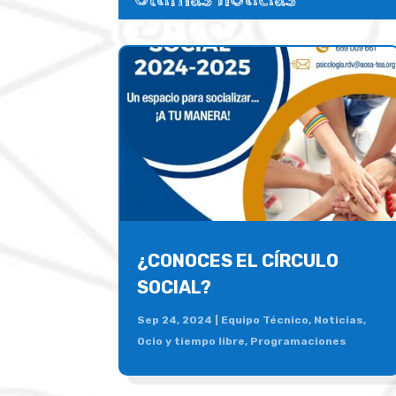
¿CONOCES EL CÍRCULO
SOCIAL?
Sep 24, 2024
|
Equipo Técnico
,
Noticias
,
Ocio y tiempo libre
,
Programaciones