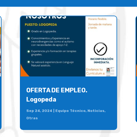
OFERTA DE EMPLEO.
Logopeda
Sep 24, 2024
|
Equipo Técnico
,
Noticias
,
Otras