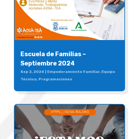
Escuela de Familias –
Septiembre 2024
Sep 2, 2024
|
Empoderamiento Familiar
,
Equipo
Técnico
,
Programaciones