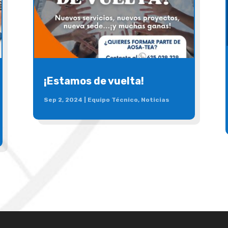
¡Estamos de vuelta!
Sep 2, 2024
|
Equipo Técnico
,
Noticias