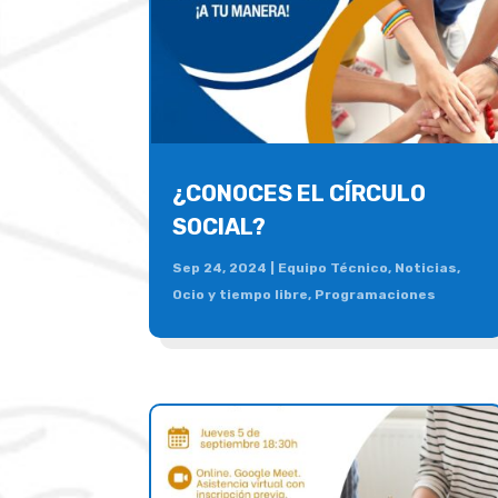
¿CONOCES EL CÍRCULO
SOCIAL?
Sep 24, 2024
|
Equipo Técnico
,
Noticias
,
Ocio y tiempo libre
,
Programaciones