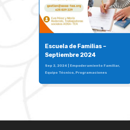
Escuela de Familias –
Septiembre 2024
Sep 2, 2024
|
Empoderamiento Familiar
,
Equipo Técnico
,
Programaciones