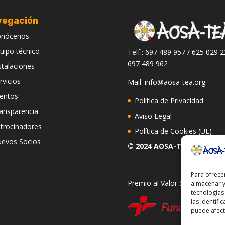
vegación
onócenos
uipo técnico
Telf.: 697 489 957 / 625 029 2
697 489 962
stalaciones
rvicios
Mail: info@aosa-tea.org
entos
Política de Privacidad
ansparencia
Aviso Legal
trocinadores
Política de Cookies (UE)
evos Socios
© 2024 AOSA-TEA
Para ofrece
Premio al Valor Social 2020
almacenar y
tecnologías
las identifi
puede afecta