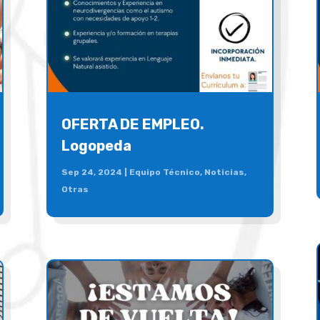
OFERTA DE EMPLEO.
Logopeda
Sep 24, 2024
|
Equipo Técnico
,
Noticias
,
Otras