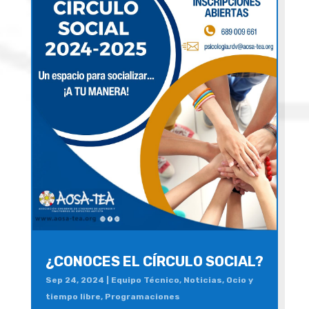
¿CONOCES EL CÍRCULO SOCIAL?
Sep 24, 2024
|
Equipo Técnico
,
Noticias
,
Ocio y
tiempo libre
,
Programaciones