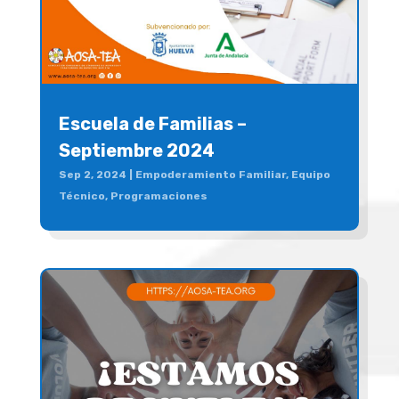
Escuela de Familias –
Septiembre 2024
Sep 2, 2024
|
Empoderamiento Familiar
,
Equipo
Técnico
,
Programaciones